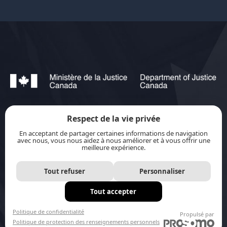
Respect de la vie privée
jurisource.ca est financé par le ministère de la
En acceptant de partager certaines informations de navigation
Justice du Canada dans le cadre du
Plan
avec nous, vous nous aidez à nous améliorer et à vous offrir une
meilleure expérience.
d’action pour les langues officielles 2023-2028 :
Protection-promotion-collaboration.
Tout refuser
Personnaliser
Tout accepter
Site internet par
Distantia
Politique de confidentialité
Propulsé par
Politique de protection des renseignements personnels