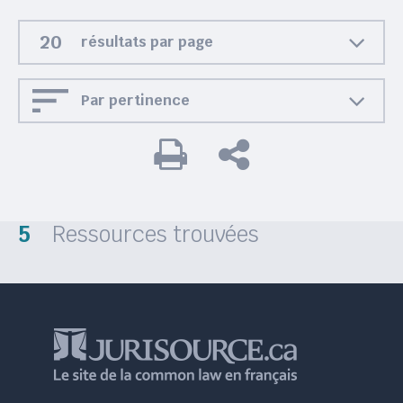
résultats par page
Par pertinence
5
Ressources trouvées