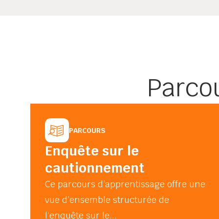
Parco
PARCOURS
Enquête sur le
cautionnement
Ce parcours d’apprentissage offre une
vue d’ensemble structurée de
l’enquête sur le...