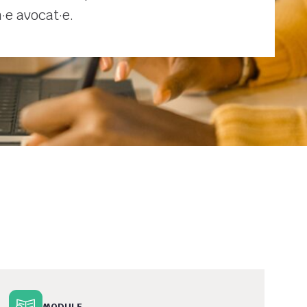
n·e avocat·e.
MODULE