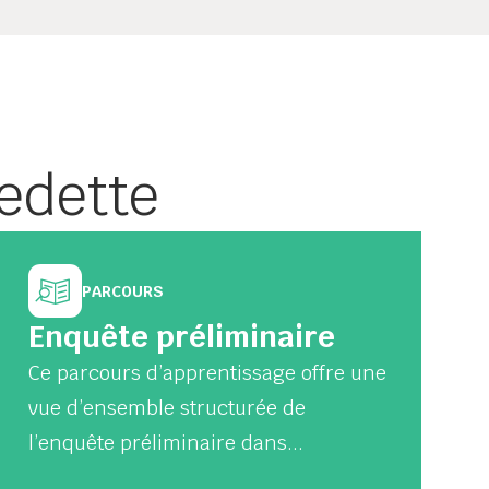
edette
PARCOURS
Enquête préliminaire
Ce parcours d’apprentissage offre une
vue d’ensemble structurée de
l’enquête préliminaire dans...