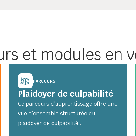
urs et modules en v
PARCOURS
Plaidoyer de culpabilité
Ce parcours d’apprentissage offre une
vue d’ensemble structurée du
plaidoyer de culpabilité...