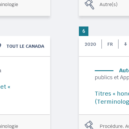
inologie
Autre(s)
6
2020
FR
TOUT LE CANADA
a
Aut
publics et A
 et «
Titres « hon
(Terminolog
,
inologie
Procédure
A