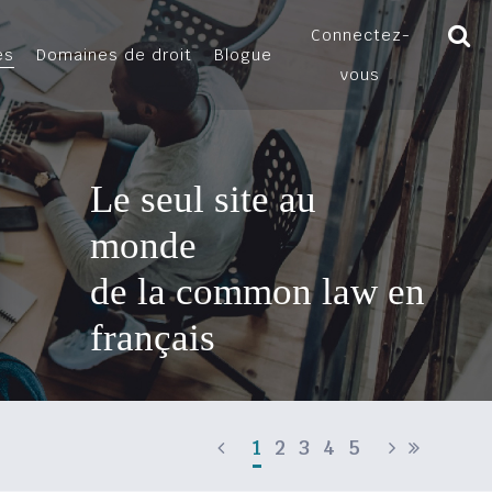
Connectez-
es
Domaines de droit
Blogue
vous
Le seul site au
monde
de la common law en
français
1
2
3
4
5