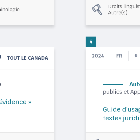
Droits lingui
inologie
Autre(s)
4
2024
FR
TOUT LE CANADA
a
Aut
publics et A
 évidence »
Guide d’usa
textes juri