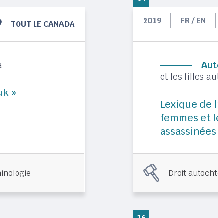
2019
FR / EN
TOUT LE CANADA
a
Aut
et les filles 
uk »
Lexique de l
femmes et le
assassinées
inologie
Droit autoch