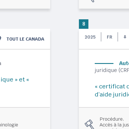
8
2025
FR
TOUT LE CANADA
a
Aut
juridique (CRF
ique » et «
« certificat
d’aide jurid
,
Procédure
inologie
Accès à la jus