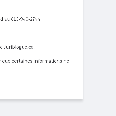
rd
au 613‑940‑2744.
de Juriblogue.ca.
le que certaines informations ne