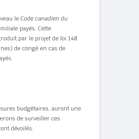
uveau le
Code canadien du
amiliale
payés
. Cette
oduit par le projet de loi 148
aines) de congé en cas de
ayés.
esures budgétaires, auront une
rons de surveiller ces
ont dévoilés.