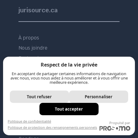
jurisource.ca
À propos
Nous joindre
Partenaires
Respect de la vie privée
Achat publicitaire
En acceptant de partager certaines informations de navigation
avec nous, vous nous aidez à nous améliorer et à vous offrir une
meilleure expérience.
Tout refuser
Personnaliser
Restez connectés
Tout accepter
Politique de confidentialité
Propulsé par
Politique de protection des renseignements personnels
Infolettre