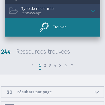
Type de ressource
Terminologie
Trouver
244
Ressources trouvées
1
2
3
4
5
résultats par page