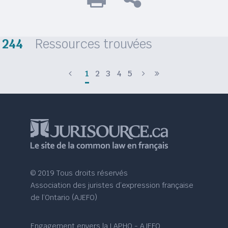
244
Ressources trouvées
1
2
3
4
5
© 2019 Tous droits réservés
Association des juristes d’expression française
de l’Ontario (AJEFO)
Engagement envers la LAPHO - AJEFO