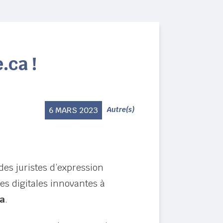
.ca !
6 MARS 2023
Autre(s)
des juristes d’expression
es digitales innovantes à
ca
.