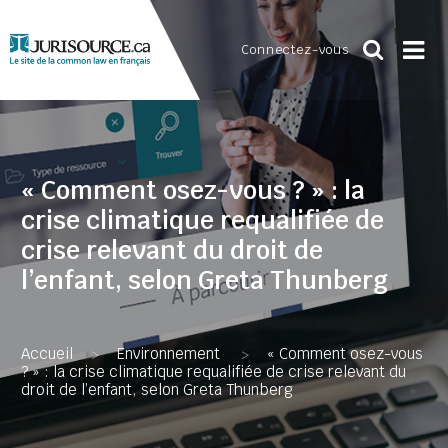
Connectez-vous
« Comment osez-vous ? » : la
crise climatique requalifiée de
crise relevant du droit de
l’enfant, selon Greta Thunberg
Accueil
Environnement
« Comment osez-vous
>
>
? » : la crise climatique requalifiée de crise relevant du
droit de l’enfant, selon Greta Thunberg