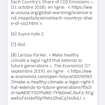
Each Country’s Share of CO2 Emissions »,
(11 octobre 2018), en ligne: <
https://ww
w.ucsusa.org/global-warming/science-a
nd-impacts/science/each-countrys-shar
e-of-co2.html
>.
[6]
Supra
note 2.
[7]
Ibid
.
[8]
Larissa Parker, « Make healthy
climate a legal right that extends to
future generations »,
The Economist
(17
septembre 2019), en ligne : <
https://ww
w.economist.com/open-future/2019/09/1
7/make-a-healthy-climate-a-legal-right-t
hat-extends-to-future-generations?fbcli
d=IwAR3CYS27PaND-7Y56DoeCJbvFz-hCg
weDcF4UdvPDyYfehLDhaCq74s9uLI
>.