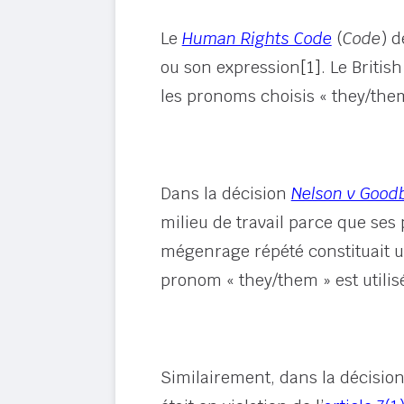
Le
Human Rights Code
(
Code
) d
ou son expression
[1]
. Le Briti
les pronoms choisis « they/them
Dans la décision
Nelson v Good
milieu de travail parce que se
mégenrage répété constituait un
pronom « they/them » est utilis
Similairement, dans la décisio