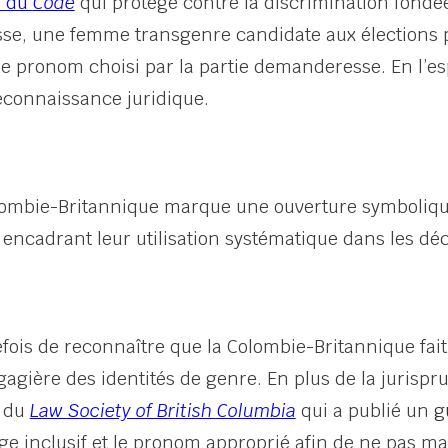
1) du
Code
qui protège contre la discrimination fondée
sse, une femme transgenre candidate aux élections 
sé le pronom choisi par la partie demanderesse. En l’
econnaissance juridique.
lombie-Britannique marque une ouverture symbolique
s encadrant leur utilisation systématique dans les dé
ois de reconnaître que la Colombie-Britannique fait 
agière des identités de genre. En plus de la jurisp
t du
Law Society of British Columbia
qui a publié un
g
age inclusif et le pronom approprié afin de ne pas m