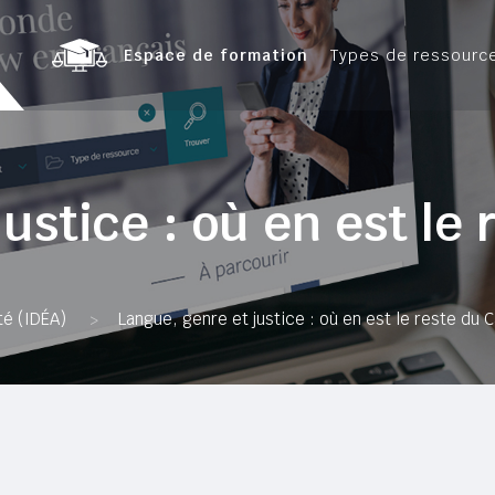
Espace de formation
Types de ressourc
ustice : où en est le
té (IDÉA)
Langue, genre et justice : où en est le reste du 
>