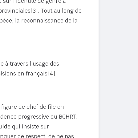
 sur l’identité de genre à
provinciales
[3]
. Tout au long de
espèce, la reconnaissance de la
 à travers l’usage des
cisions en français
[4]
.
figure de chef de file en
rudence progressive du BCHRT,
uide
qui insiste sur
anquer de respect, de ne pas