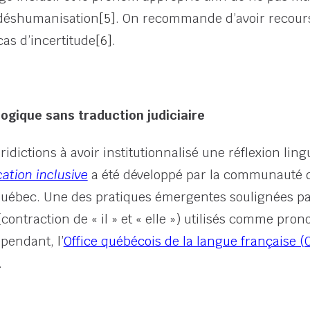
 déshumanisation
[5]
. On recommande d’avoir recour
as d’incertitude
[6]
.
ogique sans traduction judiciaire
ridictions à avoir institutionnalisé une réflexion lin
tion inclusive
a été développé par la communauté de
u Québec. Une des pratiques émergentes soulignées pa
ontraction de « il » et « elle ») utilisés comme pron
Cependant,
l’
Office québécois de la langue française (
.