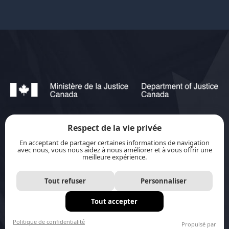
Respect de la vie privée
jurisource.ca est financé par le ministère de la
En acceptant de partager certaines informations de navigation
Justice du Canada dans le cadre du
Plan
avec nous, vous nous aidez à nous améliorer et à vous offrir une
meilleure expérience.
d’action pour les langues officielles 2023-2028 :
Protection-promotion-collaboration.
Tout refuser
Personnaliser
Tout accepter
Site internet par
Distantia
Politique de confidentialité
Propulsé par