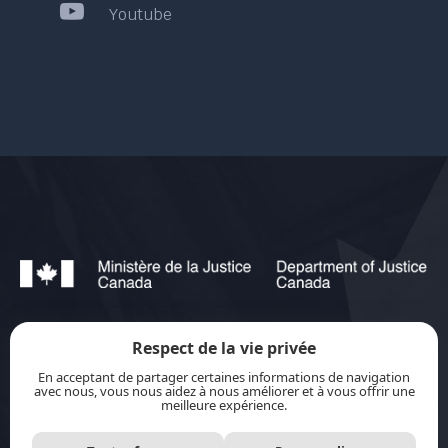
Youtube
Respect de la vie privée
jurisource.ca est financé par le ministère de la
En acceptant de partager certaines informations de navigation
Justice du Canada dans le cadre du
Plan
avec nous, vous nous aidez à nous améliorer et à vous offrir une
meilleure expérience.
d’action pour les langues officielles 2023-2028 :
Protection-promotion-collaboration.