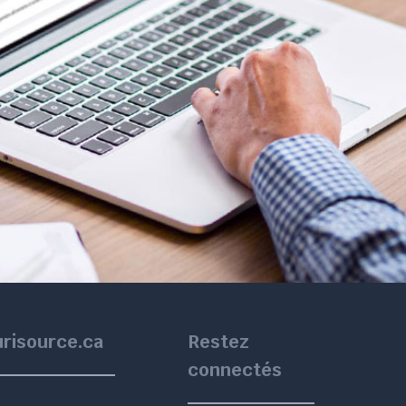
urisource.ca
Restez
connectés