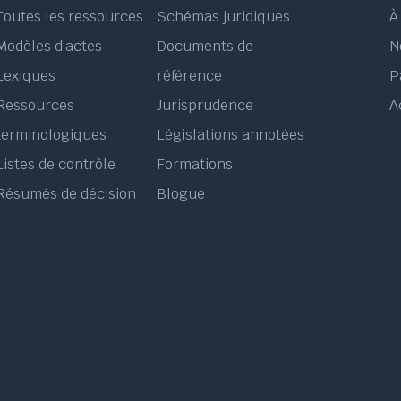
Toutes les ressources
Schémas juridiques
À
Modèles d’actes
Documents de
N
Lexiques
référence
P
Ressources
Jurisprudence
A
terminologiques
Législations annotées
Listes de contrôle
Formations
Résumés de décision
Blogue