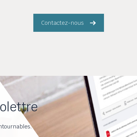
Contactez-nous
olettre
ntournables.