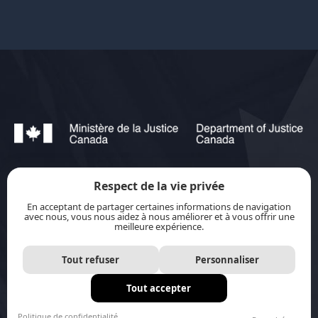
Respect de la vie privée
jurisource.ca est financé par le ministère de la
En acceptant de partager certaines informations de navigation
Justice du Canada dans le cadre du
Plan
avec nous, vous nous aidez à nous améliorer et à vous offrir une
meilleure expérience.
d’action pour les langues officielles 2023-2028 :
Protection-promotion-collaboration.
Tout refuser
Personnaliser
Tout accepter
Site internet par
Distantia
Politique de confidentialité