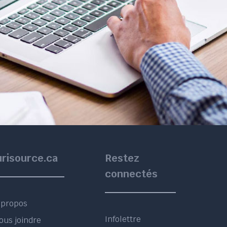
urisource.ca
Restez
connectés
 propos
Infolettre
ous joindre