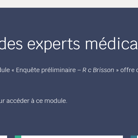
des experts médic
le « Enquête préliminaire –
R c Brisson
» offre 
ur accéder à ce module.