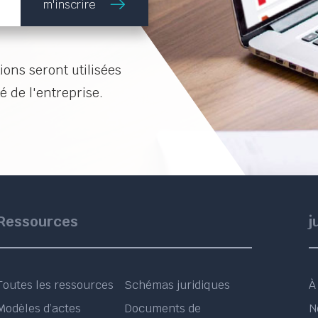
m'inscrire
ons seront utilisées
é de l'entreprise.
Ressources
j
Toutes les ressources
Schémas juridiques
À
Modèles d’actes
Documents de
N