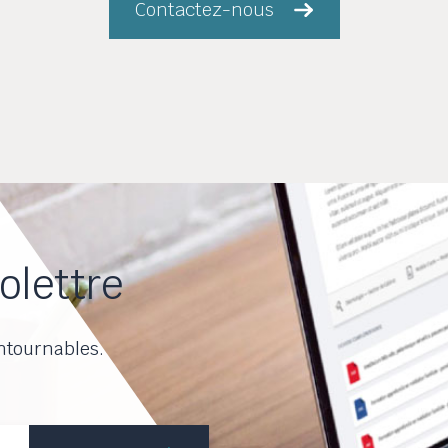
Contactez-nous
olettre
ntournables.