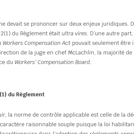
e devait se prononcer sur deux enjeux juridiques. D’
.2(1) du Règlement était
ultra vires
. D’une autre part,
u
Workers Compensation Act
pouvait seulement être i
irection de la juge en chef McLachlin, la majorité de
nce du
Workers’ Compensation Board
.
2(1) du Règlement
ir
, la norme de contrôle applicable est celle de la d
aractère raisonnable souple puisque la loi habilita
scrétionnaire dans l’adoption des règlements appro