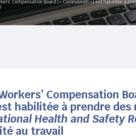
rkers’ Compensation Board (« Commission ») est habilitée à pr
l
a Workers’ Compensation Bo
st habilitée à prendre des
tional Health and Safety R
ité au travail