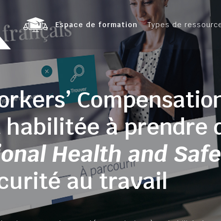
Espace de formation
Types de ressourc
Workers’ Compensatio
 habilitée à prendre
onal Health and Safe
curité au travail