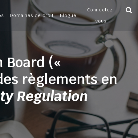
Connectez-
es
Domaines de droit
Blogue
vous
n Board («
 des règlements en
ty Regulation