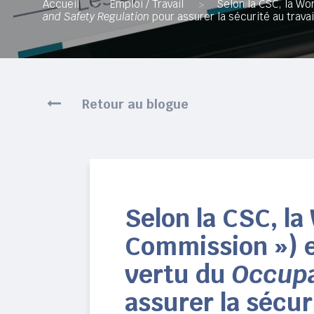
Accueil
Emploi / Travail
Selon la CSC, la Wo
>
>
and Safety Regulation
pour assurer la sécurité au travai
Retour au blogue
Selon la CSC, l
Commission ») e
vertu du
Occupa
assurer la sécur