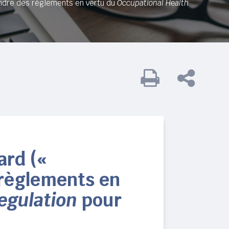
endre des règlements en vertu du
Occupational Health
ard («
 règlements en
egulation
pour