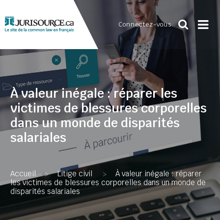
Connectez-vous
À valeur inégale : réparer les
victimes de blessures corporelles
dans un monde de disparités
salariales
Accueil
Litige civil
À valeur inégale : réparer
>
>
les victimes de blessures corporelles dans un monde de
disparités salariales