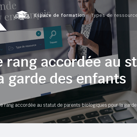
Espace de formation
Types de ressourc
e rang accordée au st
la garde des enfants
de rang accordée au statut de parents biologiques pour la garde