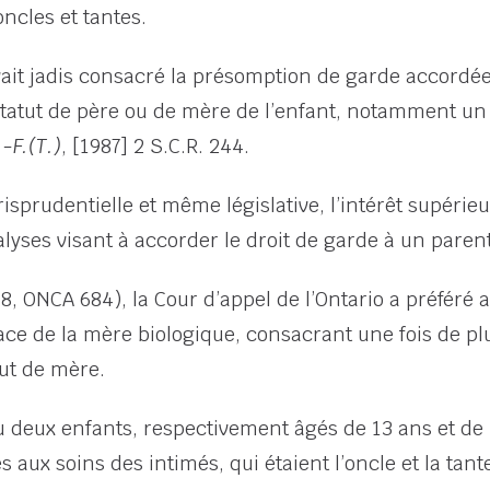
ncles et tantes.
it jadis consacré la présomption de garde accordée
r statut de père ou de mère de l’enfant, notamment u
.-F.(T.)
, [1987] 2 S.C.R. 244.
isprudentielle et même législative, l’intérêt supérieur
lyses visant à accorder le droit de garde à un parent
, ONCA 684), la Cour d’appel de l’Ontario a préféré 
lace de la mère biologique, consacrant une fois de plu
tut de mère.
eu deux enfants, respectivement âgés de 13 ans et de
s aux soins des intimés, qui étaient l’oncle et la tant