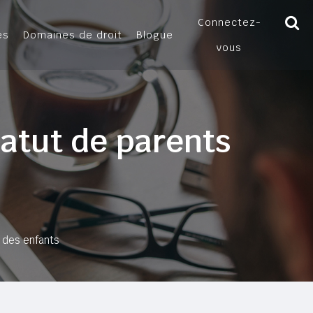
Connectez-
es
Domaines de droit
Blogue
vous
atut de parents
 des enfants