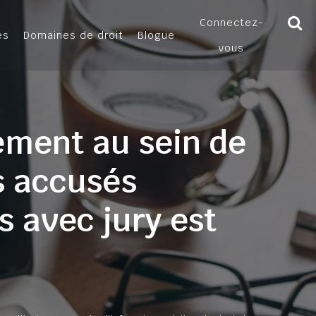
Connectez-
es
Domaines de droit
Blogue
vous
ement au sein de
es accusés
ès avec jury est