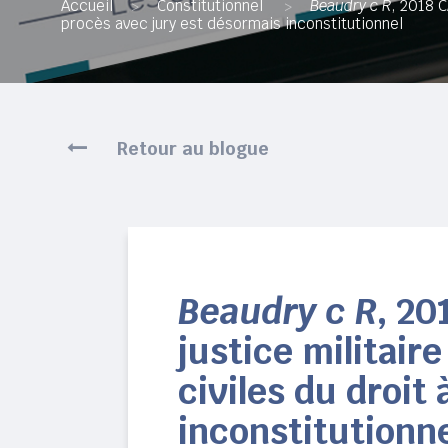
Accueil
Constitutionnel
Beaudry c R
, 2018 C
>
>
procès avec jury est désormais inconstitutionnel
Retour au blogue
Beaudry c R
, 20
justice militaire
civiles du droit
inconstitutionn