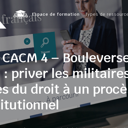
Espace de formation
Types de ressourc
8 CACM 4 – Boulevers
e : priver les militair
es du droit à un proc
itutionnel