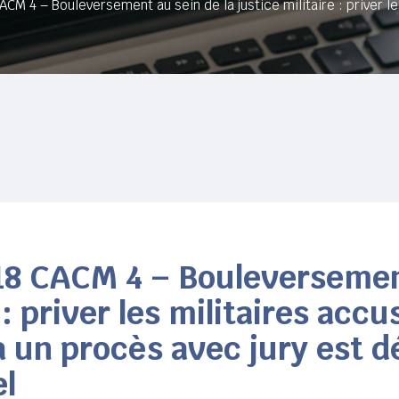
ACM 4 – Bouleversement au sein de la justice militaire : priver les
18 CACM 4 – Bouleversement
 : priver les militaires acc
 à un procès avec jury est 
el