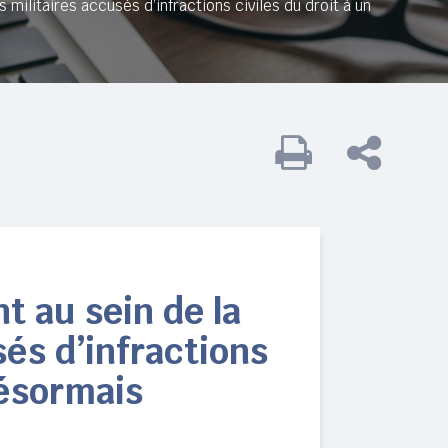
 militaires accusés d’infractions civiles du droit à un
 au sein de la
usés d’infractions
désormais