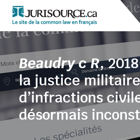
Beaudry c R
, 201
la justice militair
d’infractions civil
désormais inconst