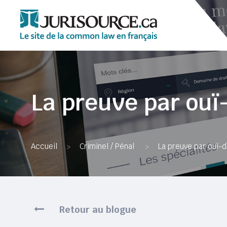
La preuve par ouï-
Accueil
Criminel / Pénal
La preuve par ouï-d
>
>
Retour au blogue