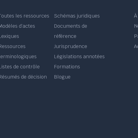
Toutes les ressources
Schémas juridiques
À
Modèles d’actes
Documents de
N
Lexiques
référence
P
Ressources
Jurisprudence
A
terminologiques
Législations annotées
Listes de contrôle
Formations
Résumés de décision
Blogue