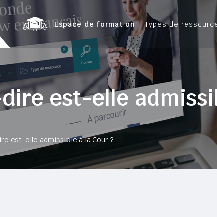
Espace de formation
Types de ressourc
dire est-elle admissib
ire est-elle admissible à la Cour ?