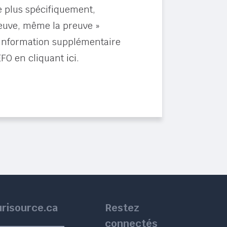
e plus spécifiquement,
preuve, même la preuve »
l’information supplémentaire
JEFO en cliquant
ici
.
urisource.ca
Restez
connectés