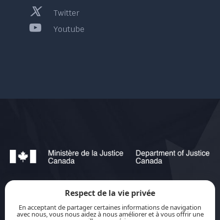
Twitter
Youtube
Respect de la vie privée
jurisource.ca est financé par le ministère de la
En acceptant de partager certaines informations de navigation
Justice du Canada dans le cadre du
Plan
avec nous, vous nous aidez à nous améliorer et à vous offrir une