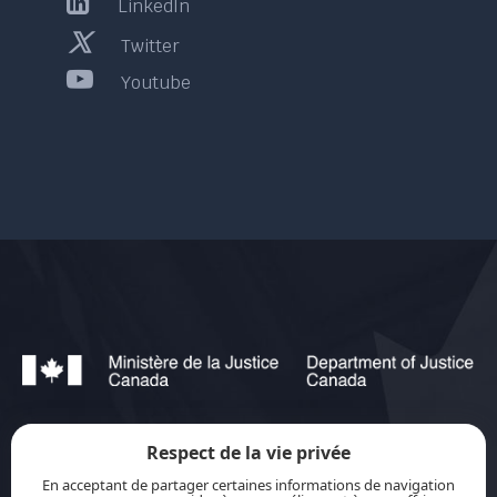
LinkedIn
Twitter
Youtube
Respect de la vie privée
jurisource.ca est financé par le ministère de la
En acceptant de partager certaines informations de navigation
Justice du Canada dans le cadre du
Plan