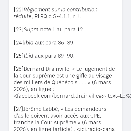
[22]
Règlement sur la contribution
réduite
, RLRQ c S-4.1.1, r 1.
[23]
Supra
note 1 au para 12.
[24]
Ibid
aux para 86–89.
[25]
Ibid
aux para 89–90.
[26]
Bernard Drainville, « Le jugement de
la Cour suprême est une gifle au visage
des milliers de Québécois . . . » (6 mars
2026), en ligne :
<facebook.com/bernard.drainville#:~:text=
[27]
Jérôme Labbé, « Les demandeurs
d‘asile doivent avoir accès aux CPE,
tranche la Cour suprême » (6 mars
2026), en ligne (article) : <
ici.radio-cana