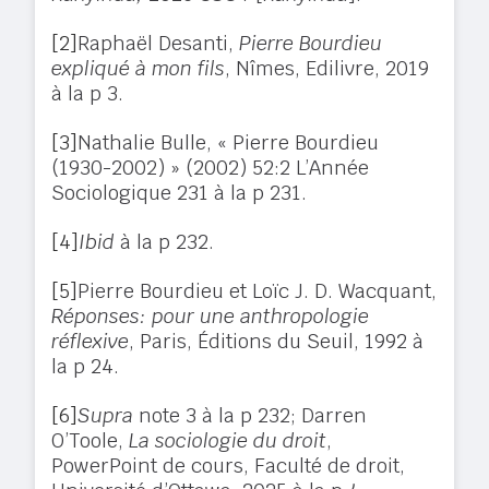
[2]
Raphaël Desanti,
Pierre Bourdieu
expliqué à mon fils
, Nîmes, Edilivre, 2019
à la p 3.
[3]
Nathalie Bulle, « Pierre Bourdieu
(1930-2002) » (2002) 52:2 L’Année
Sociologique 231 à la p 231.
[4]
Ibid
à la p 232.
[5]
Pierre Bourdieu et Loïc J. D. Wacquant,
Réponses: pour une anthropologie
réflexive
, Paris, Éditions du Seuil, 1992 à
la p 24.
[6]
Supra
note 3 à la p 232; Darren
O’Toole,
La sociologie du droit
,
PowerPoint de cours, Faculté de droit,