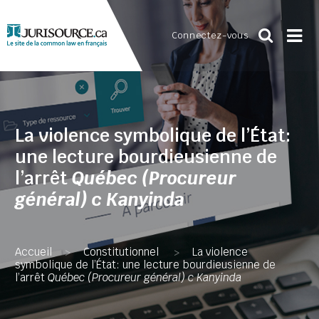
Connectez-vous
La violence symbolique de l’État:
une lecture bourdieusienne de
l’arrêt
Québec (Procureur
général) c Kanyinda
Accueil
Constitutionnel
La violence
>
>
symbolique de l’État: une lecture bourdieusienne de
l’arrêt
Québec (Procureur général) c Kanyinda