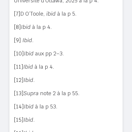
Université d’Ottawa, 2025 à la p 4.
[7]
D O’Toole,
ibid
à la p 5.
[8]
Ibid
à la p 4.
[9]
Ibid
.
[10]
Ibid
aux pp 2–3.
[11]
Ibid
à la p 4.
[12]
Ibid
.
[13]
Supra
note 2 à la p 55.
[14]
Ibid
à la p 53.
[15]
Ibid
.