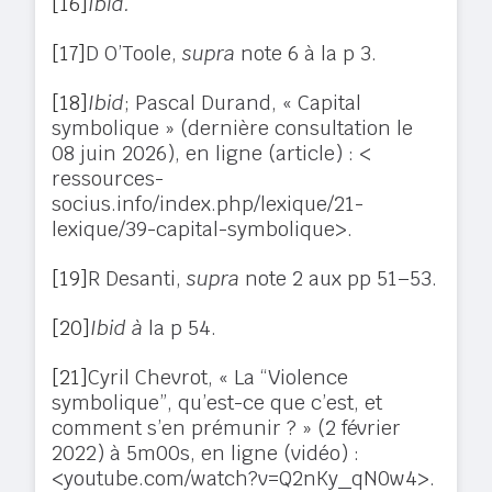
[16]
Ibid.
[17]
D O’Toole,
supra
note 6 à la p 3.
[18]
Ibid
; Pascal Durand, « Capital
symbolique » (dernière consultation le
08 juin 2026), en ligne (article) : <
ressources-
socius.info/index.php/lexique/21-
lexique/39-capital-symbolique>.
[19]
R Desanti,
supra
note 2 aux pp 51–53.
[20]
Ibid à
la p 54.
[21]
Cyril Chevrot, « La “Violence
symbolique”, qu’est-ce que c’est, et
comment s’en prémunir ? » (2 février
2022) à 5m00s, en ligne (vidéo) :
<youtube.com/watch?v=Q2nKy_qN0w4>.