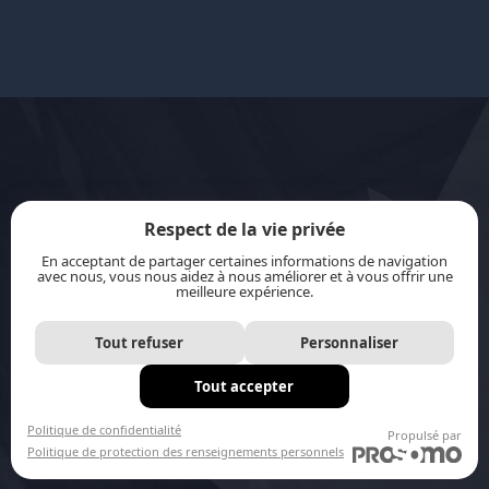
Respect de la vie privée
En acceptant de partager certaines informations de navigation
avec nous, vous nous aidez à nous améliorer et à vous offrir une
meilleure expérience.
jurisource.ca est financé par le ministère de la
Tout refuser
Personnaliser
Justice du Canada dans le cadre du
Plan
d’action pour les langues officielles 2023-2028 :
Tout accepter
Protection-promotion-collaboration.
Politique de confidentialité
Propulsé par
Politique de protection des renseignements personnels