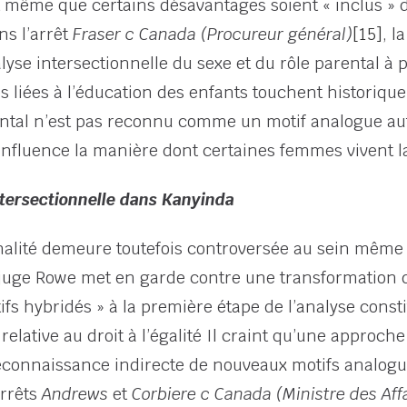
t même que certains désavantages soient « inclus » 
ns l’arrêt
Fraser c Canada (Procureur général)
[15]
, l
alyse intersectionnelle du sexe et du rôle parental à
és liées à l’éducation des enfants touchent histori
arental n’est pas reconnu comme un motif analogue 
influence la manière dont certaines femmes vivent l
ntersectionnelle dans Kanyinda
onnalité demeure toutefois controversée au sein même
e juge Rowe met en garde contre une transformation du
tifs hybridés » à la première étape de l’analyse const
elative au droit à l’égalité
Il craint qu’une approche 
reconnaissance indirecte de nouveaux motifs analogu
arrêts
Andrews
et
Corbiere c Canada (Ministre des Aff