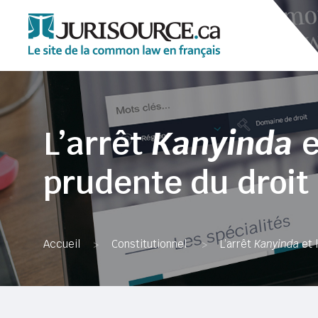
L’arrêt
Kanyinda
e
prudente du droit 
Accueil
Constitutionnel
L’arrêt
Kanyinda
et l
>
>