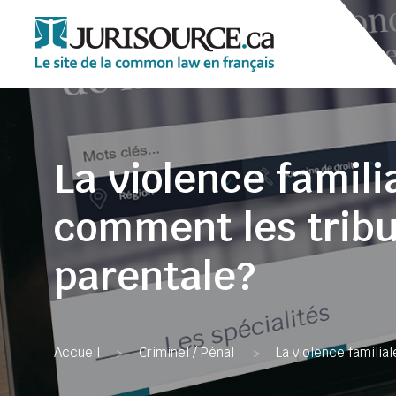
La violence famili
comment les tribu
parentale?
Accueil
Criminel / Pénal
La violence familia
>
>