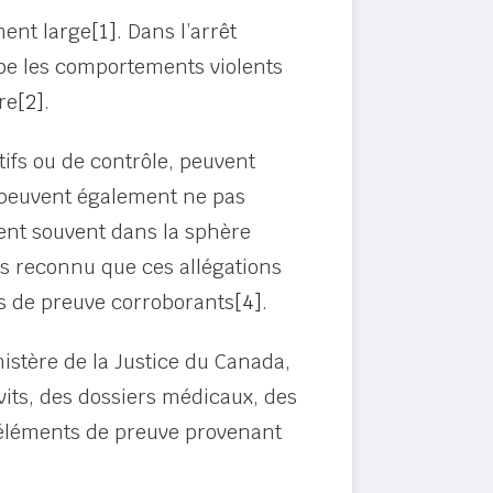
ment large
[1]
. Dans l’arrêt
obe les comportements violents
re
[2]
.
fs ou de contrôle, peuvent
s peuvent également ne pas
ent souvent dans la sphère
rs reconnu que ces allégations
s de preuve corroborants
[4]
.
istère de la Justice du Canada,
vits, des dossiers médicaux, des
 éléments de preuve provenant