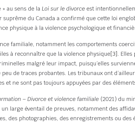
e » au sens de la
Loi sur le divorce
est intentionnelle
ur suprême du Canada a confirmé que cette loi engl
nce physique à la violence psychologique et financiè
ce familiale, notamment les comportements coerciti
iciles à reconnaître que la violence physique
[3]
. Elle
riminelles malgré leur impact, puisqu’elles survienn
e peu de traces probantes. Les tribunaux ont d’ailleu
s et ne sont pas toujours appuyées par des élément
ormation – Divorce et violence familiale
(2021) du min
 un large éventail de preuves, notamment des affida
ies, des photographies, des enregistrements ou des