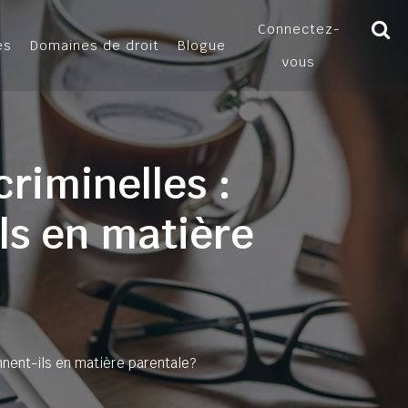
Connectez-
es
Domaines de droit
Blogue
vous
criminelles :
ls en matière
nnent-ils en matière parentale?