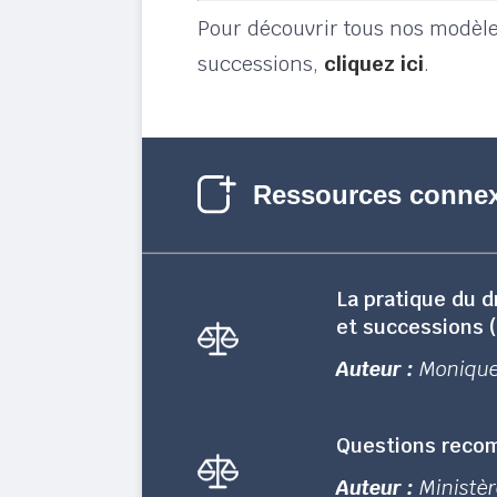
Pour découvrir tous nos modèles
successions,
cliquez ici
.
Ressources conne
La pratique du d
et successions (
Auteur :
Monique
Questions recomm
Auteur :
Ministèr