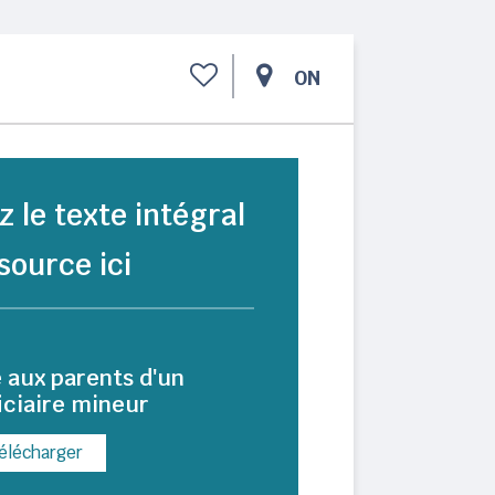
ON
z le texte intégral
source ici
 aux parents d'un
iciaire mineur
élécharger