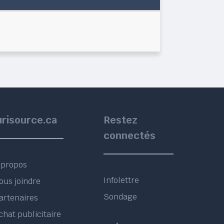
urisource.ca
Restez
connectés
 propos
Infolettre
ous joindre
Sondage
artenaires
chat publicitaire