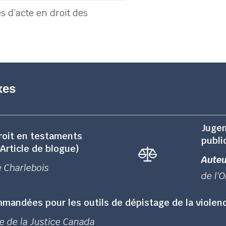
 d’acte en droit des
xes
Jugem
roit en testaments
publi
Article de blogue)
Auteu
 Charlebois
de l'O
andées pour les outils de dépistage de la violenc
e de la Justice Canada