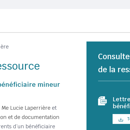
ière
Consulte
ressource
de la res
bénéficiaire mineur
Lettre
bénéf
r
Me Lucie Laperrière
et
ion et de documentation
T
rents d’un bénéficiaire