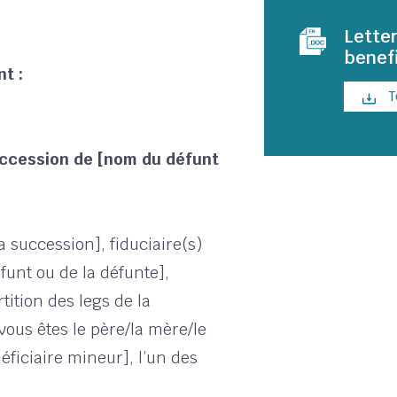
Letter
benefi
t :
T
succession de [nom du défunt
a succession], fiduciaire(s)
unt ou de la défunte],
tition des legs de la
ous êtes le père/la mère/le
ficiaire mineur], l’un des