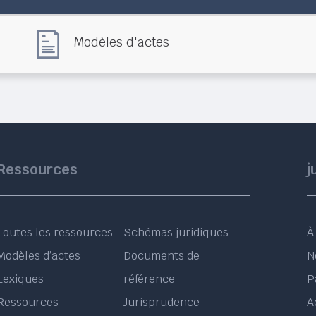
Modèles d'actes
Ressources
j
Toutes les ressources
Schémas juridiques
À
Modèles d’actes
Documents de
N
Lexiques
référence
P
Ressources
Jurisprudence
A