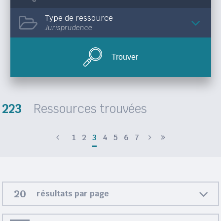
Type de ressource
Jurisprudence
Trouver
223
Ressources trouvées
1
2
3
4
5
6
7
résultats par page