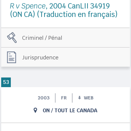
R v Spence
, 2004 CanLII 34919
(ON CA) (Traduction en français)
Criminel / Pénal
Jurisprudence
53
2003
FR
WEB
ON
/
TOUT LE CANADA