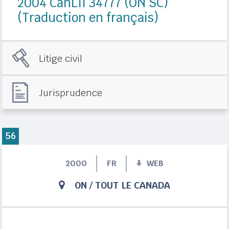
2004 CanLII 34777 (ON SC)
(Traduction en français)
Litige civil
Jurisprudence
56
2000
FR
WEB
ON
/
TOUT LE CANADA