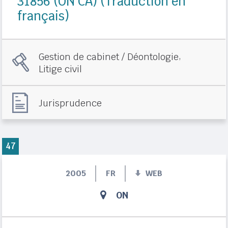
31856 (ON CA) (Traduction en
français)
,
Gestion de cabinet / Déontologie
Litige civil
Jurisprudence
47
2005
FR
WEB
ON