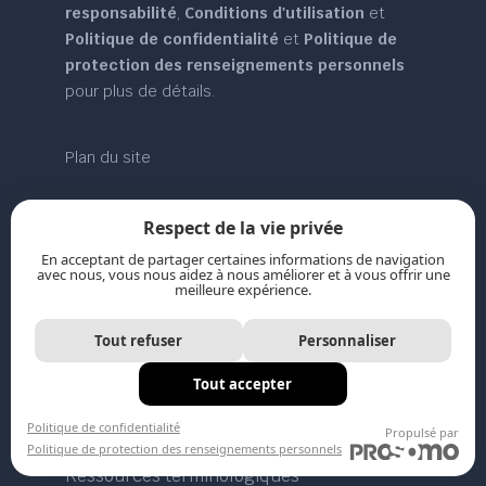
responsabilité
,
Conditions d'utilisation
et
Politique de confidentialité
et
Politique de
protection des renseignements personnels
pour plus de détails.
Plan du site
Respect de la vie privée
En acceptant de partager certaines informations de navigation
Ressources
avec nous, vous nous aidez à nous améliorer et à vous offrir une
meilleure expérience.
Tout refuser
Personnaliser
Toutes les ressources
Tout accepter
Modèles d’actes
Politique de confidentialité
Propulsé par
Lexiques
Politique de protection des renseignements personnels
Ressources terminologiques