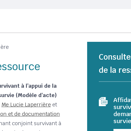
ière
Consulte
ressource
de la res
rvivant à l’appui de la
urvie (Modèle d’acte)
Affida
r
Me Lucie Laperrière
et
surviv
deman
ion et de documentation
survi
enant conjoint survivant à