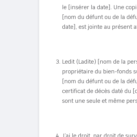
le [insérer la date]. Une cop
[nom du défunt ou de la défu
date], est jointe au présent a
Ledit (Ladite) [nom de la p
propriétaire du bien-fonds su
[nom du défunt ou de la défu
certificat de décès daté du [
sont une seule et même per
J’ai le droit, par droit de sur