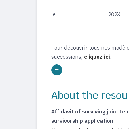
le ______________ 202X.
______________________
Pour découvrir tous nos modèles
successions,
cliquez ici
.
About the resou
Affidavit of surviving joint te
survivorship application