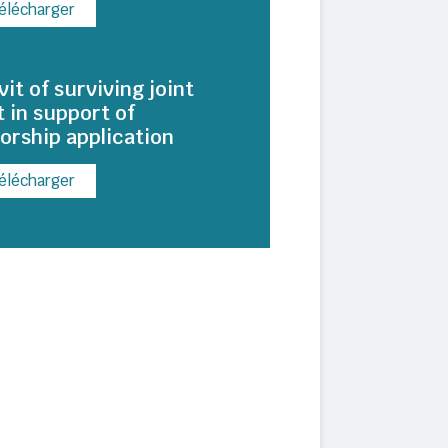
élécharger
vit of surviving joint
 in support of
orship application
élécharger