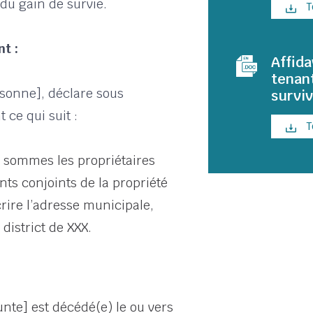
du gain de survie.
T
t :
Affida
tenant
rsonne], déclare sous
surviv
ce qui suit :
T
 sommes les propriétaires
nts conjoints de la propriété
rire l’adresse municipale,
 district de XXX.
nte] est décédé(e) le ou vers