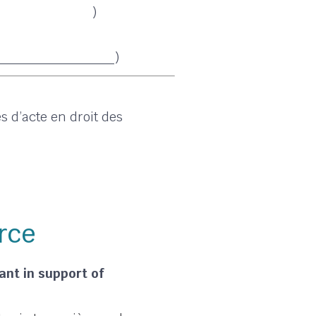
)
______________)
 d’acte en droit des
rce
nant in support of