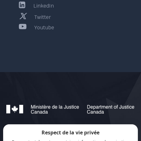
LinkedIn
Twitter
Youtube
Respect de la vie privée
jurisource.ca est financé par le ministère de la