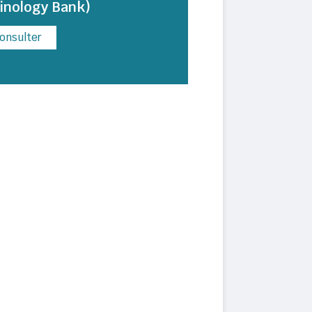
inology Bank)
onsulter