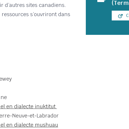
(Term
ir d’autres sites canadiens.
 ressources s’ouvriront dans
C
newey
nne
l en dialecte inuktitut
erre-Neuve-et-Labrador
nel en dialecte mushuau