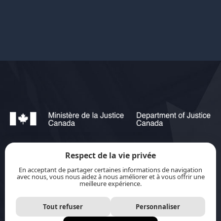
Respect de la vie privée
jurisource.ca est financé par le ministère de la
En acceptant de partager certaines informations de navigation
Justice du Canada dans le cadre du
Plan
avec nous, vous nous aidez à nous améliorer et à vous offrir une
meilleure expérience.
d’action pour les langues officielles 2023-2028 :
Protection-promotion-collaboration.
Tout refuser
Personnaliser