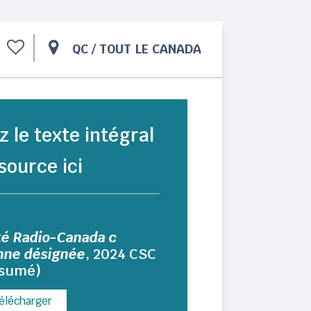
QC
/
TOUT LE CANADA
z le texte intégral
source ici
té Radio-Canada c
nne désignée
, 2024 CSC
ésumé)
élécharger