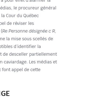
a pour effet d’alarmer la
édias, le procureur général
e la Cour du Québec
el de réviser les
 (
Re Personne désignée c R
,
rme la mise sous scellés de
ibles d’identifier la
t de desceller partiellement
un caviardage. Les médias et
 font appel de cette
IGE