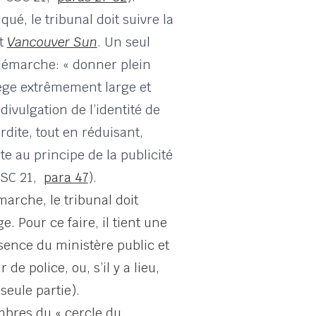
ué, le tribunal doit suivre la
êt
Vancouver Sun
. Un seul
 démarche: « donner plein
lège extrêmement large et
divulgation de l’identité de
rdite, tout en réduisant,
nte au principe de la publicité
 CSC 21,
para 47
).
marche, le tribunal doit
ge. Pour ce faire, il tient une
sence du ministère public et
 de police, ou, s’il y a lieu,
eule partie).
bres du « cercle du