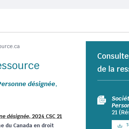
ource.ca
Consulte
ressource
de la res
Personne désignée
,
Socié
Perso
21 (R
ne désignée
, 2024 CSC 21
me du Canada en droit
T