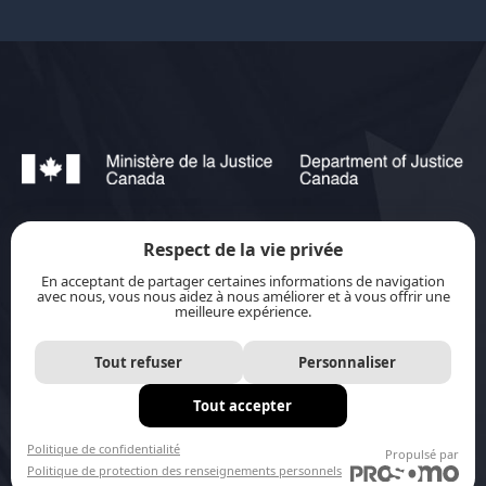
Respect de la vie privée
jurisource.ca est financé par le ministère de la
En acceptant de partager certaines informations de navigation
Justice du Canada dans le cadre du
Plan
avec nous, vous nous aidez à nous améliorer et à vous offrir une
meilleure expérience.
d’action pour les langues officielles 2023-2028 :
Protection-promotion-collaboration.
Tout refuser
Personnaliser
Tout accepter
Site internet par
Distantia
Politique de confidentialité
Propulsé par
Politique de protection des renseignements personnels