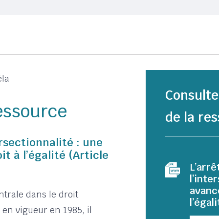
éla
Consulte
ressource
de la res
ersectionnalité : une
 à l’égalité (Article
L’arrê
l’inte
avanc
trale dans le droit
l’égal
é en vigueur en 1985
, il