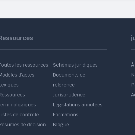
Ressources
j
Toutes les ressources
Schémas juridiques
À
Modèles d’actes
Documents de
N
Lexiques
référence
P
Ressources
Jurisprudence
A
terminologiques
Législations annotées
Listes de contrôle
Formations
Résumés de décision
Blogue