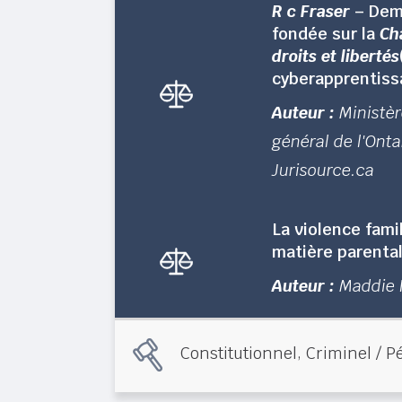
R c Fraser
– Dem
fondée sur la
Ch
droits et libertés
cyberapprentiss
Auteur :
Ministè
général de l'Onta
Jurisource.ca
La violence fami
matière parental
Auteur :
Maddie 
,
Constitutionnel
Criminel / P