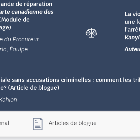
ande de réparation
arte canadienne des
La vi
(Module de
une l
age)
l’arrê
Kany
re du Procureur
rio
,
Équipe
Auteu
liale sans accusations criminelles : comment les tr
e? (Article de blogue)
Kahlon
énal
Articles de blogue