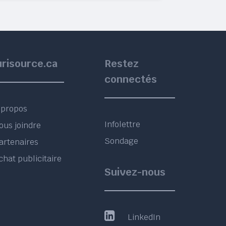
urisource.ca
Restez
connectés
 propos
Infolettre
ous joindre
Sondage
artenaires
chat publicitaire
Suivez-nous
LinkedIn