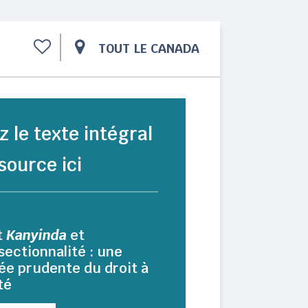
TOUT LE CANADA
z le texte intégral
source ici
t
Kanyinda
et
rsectionnalité : une
ée prudente du droit à
ité