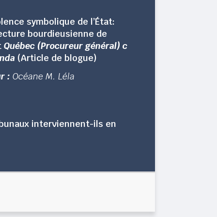
olence symbolique de l’État:
ecture bourdieusienne de
t
Québec (Procureur général) c
inda
(Article de blogue)
r :
Océane M. Léla
ibunaux interviennent-ils en