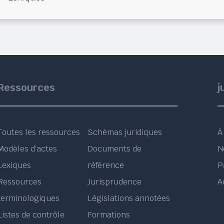
Ressources
j
Toutes les ressources
Schémas juridiques
À
Modèles d’actes
Documents de
N
Lexiques
référence
P
Ressources
Jurisprudence
A
terminologiques
Législations annotées
Listes de contrôle
Formations