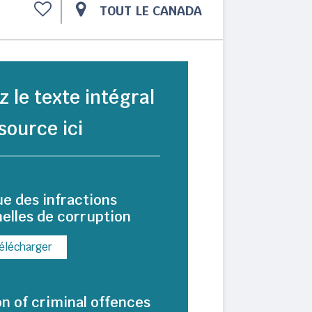
TOUT LE CANADA
z le texte intégral
source ici
e des infractions
elles de corruption
élécharger
n of criminal offences