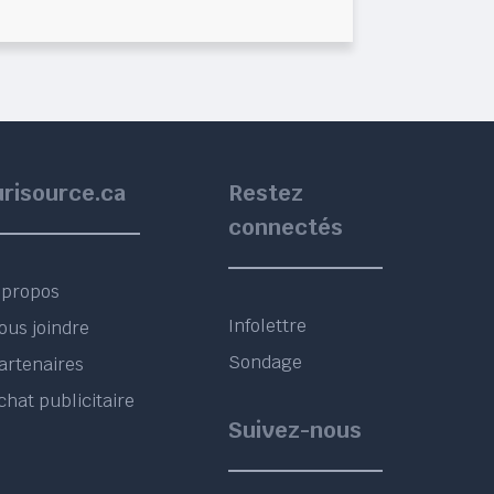
urisource.ca
Restez
connectés
 propos
Infolettre
ous joindre
Sondage
artenaires
chat publicitaire
Suivez-nous