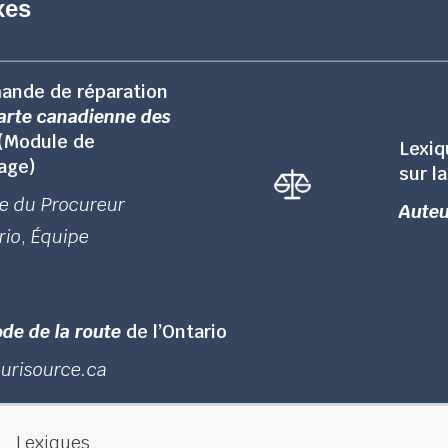
xes
ande de réparation
arte canadienne des
(Module de
Lexiq
age)
sur l
re du Procureur
Auteu
rio
,
Équipe
de de la route
de l’Ontario
Jurisource.ca
Lexiques