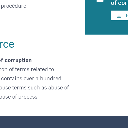
of co
e procédure.
T
rce
of corruption
icon of terms related to
t contains over a hundred
abuse terms such as abuse of
abuse of process.