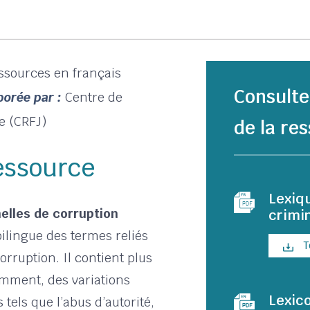
ssources en français
Consulte
orée par :
Centre de
e (CRFJ)
de la res
ressource
Lexiqu
elles de corruption
crimin
bilingue des termes reliés
T
orruption. Il contient plus
mment, des variations
Lexico
 tels que l’abus d’autorité,