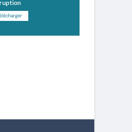
rruption
élécharger