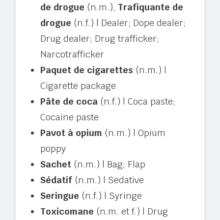
de drogue
(n.m.),
Trafiquante de
drogue
(n.f.) | Dealer; Dope dealer;
Drug dealer; Drug trafficker;
Narcotrafficker
Paquet de cigarettes
(n.m.) |
Cigarette package
Pâte de coca
(n.f.) | Coca paste;
Cocaine paste
Pavot à opium
(n.m.) | Opium
poppy
Sachet
(n.m.) | Bag; Flap
Sédatif
(n.m.) | Sedative
Seringue
(n.f.) | Syringe
Toxicomane
(n.m. et f.) | Drug