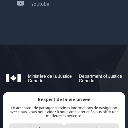
Youtube
Respect de la vie privée
jurisource.ca est financé par le ministère de la
En acceptant de partager certaines informations de navigation
Justice du Canada dans le cadre du
Plan
avec nous, vous nous aidez à nous améliorer et à vous offrir une
meilleure expérience.
d’action pour les langues officielles 2023-2028 :
Protection-promotion-collaboration.