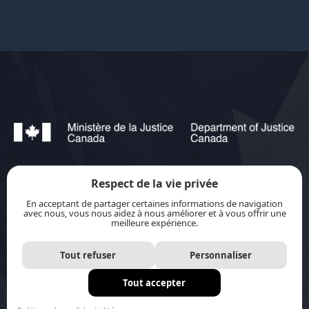
Respect de la vie privée
jurisource.ca est financé par le ministère de la
En acceptant de partager certaines informations de navigation
Justice du Canada dans le cadre du
Plan
avec nous, vous nous aidez à nous améliorer et à vous offrir une
meilleure expérience.
d’action pour les langues officielles 2023-2028 :
Protection-promotion-collaboration.
Tout refuser
Personnaliser
Tout accepter
Site internet par
Distantia