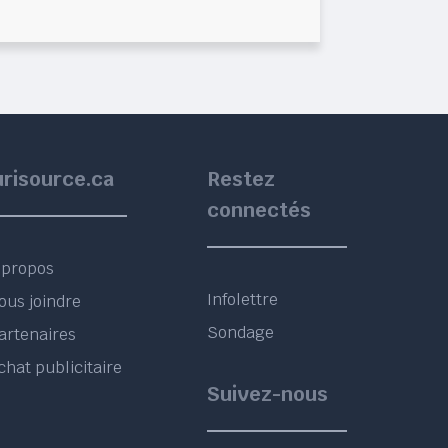
urisource.ca
Restez
connectés
 propos
Infolettre
ous joindre
Sondage
artenaires
chat publicitaire
Suivez-nous