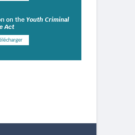
on on the
Youth Criminal
e Act
élécharger