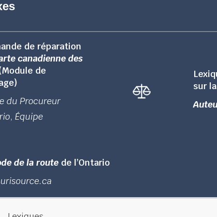
xes
ande de réparation
arte canadienne des
(Module de
Lexiq
age)
sur l
re du Procureur
Auteu
rio
,
Équipe
de de la route
de l’Ontario
Jurisource.ca
Lexiques