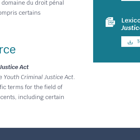
 domaine du droit pénal
ompris certains
Lexic
Justic
T
rce
Justice Act
he
Youth Criminal Justice Act
.
ic terms for the field of
cents, including certain