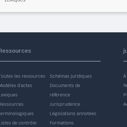
Ressources
j
Toutes les ressources
Schémas juridiques
À
Modèles d’actes
Documents de
N
Lexiques
référence
P
Ressources
Jurisprudence
A
terminologiques
Législations annotées
Listes de contrôle
Formations