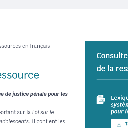
ssources en français
Consulte
de la res
ressource
me de justice pénale pour les
Lexiq
systè
pour l
portant sur la
Loi sur le
 adolescents
. Il contient les
T