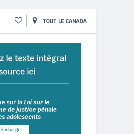
TOUT LE CANADA
z le texte intégral
source ici
ue sur la
Loi sur le
me de justice pénale
es adolescents
élécharger