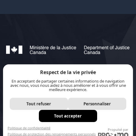
Respect de la vie privée
jurisource.ca est financé par le ministère de la
En acceptant de partager certaines informations de navigation
Justice du Canada dans le cadre du
Plan
avec nous, vous nous aidez à nous améliorer et à vous offrir une
meilleure expérience.
d’action pour les langues officielles 2023-2028 :
Protection-promotion-collaboration.
Tout refuser
Personnaliser
Tout accepter
Site internet par
Distantia
Politique de confidentialité
Propulsé par
Politique de protection des renseignements personnels