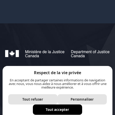
Respect de la vie privée
jurisource.ca est financé par le ministère de la
En acceptant de partager certaines informations de navigation
Justice du Canada dans le cadre du
Plan
avec nous, vous nous aidez à nous améliorer et à vous offrir une
meilleure expérience.
d’action pour les langues officielles 2023-2028 :
Protection-promotion-collaboration.
Tout refuser
Personnaliser
Tout accepter