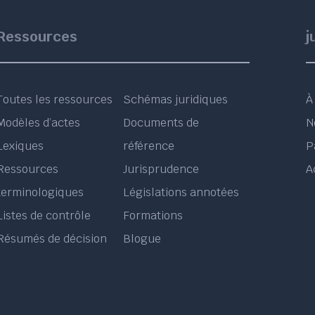
Ressources
j
Toutes les ressources
Schémas juridiques
À
Modèles d’actes
Documents de
N
Lexiques
référence
P
Ressources
Jurisprudence
A
terminologiques
Législations annotées
Listes de contrôle
Formations
Résumés de décision
Blogue