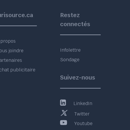
urisource.ca
Restez
connectés
 propos
Infolettre
ous joindre
Sondage
artenaires
chat publicitaire
Suivez-nous
LinkedIn
Twitter
Youtube