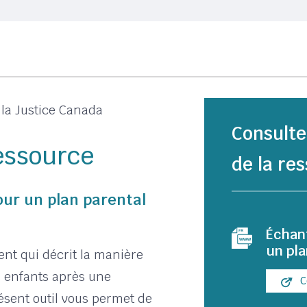
 la Justice Canada
Consulte
ressource
de la res
our un plan parental
Échant
un pla
nt qui décrit la manière
s enfants après une
C
ésent outil vous permet de