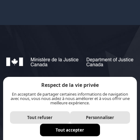
Respect de la vie privée
jurisource.ca est financé par le ministère de la
En acceptant de partager certaines informations de navigation
Justice du Canada dans le cadre du
Plan
avec nous, vous nous aidez à nous améliorer et à vous offrir une
meilleure expérience.
d’action pour les langues officielles 2023-2028 :
Protection-promotion-collaboration.
Tout refuser
Personnaliser
Tout accepter
Site internet par
Distantia