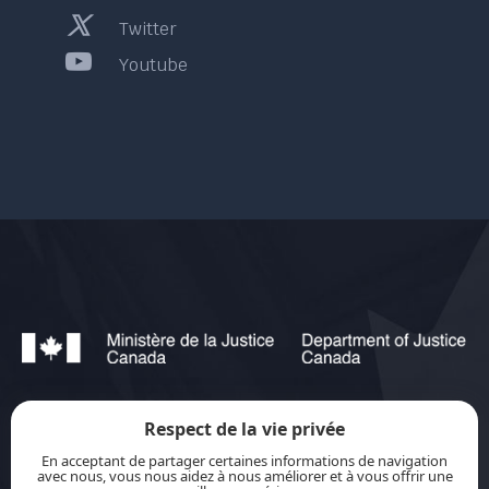
Twitter
Youtube
Respect de la vie privée
jurisource.ca est financé par le ministère de la
En acceptant de partager certaines informations de navigation
Justice du Canada dans le cadre du
Plan
avec nous, vous nous aidez à nous améliorer et à vous offrir une