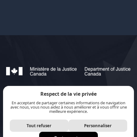
Respect de la vie privée
jurisource.ca est financé par le ministère de la
En acceptant de partager certaines informations de navigation
Justice du Canada dans le cadre du
Plan
avec nous, vous nous aidez à nous améliorer et à vous offrir une
meilleure expérience.
d’action pour les langues officielles 2023-2028 :
Protection-promotion-collaboration.
Tout refuser
Personnaliser