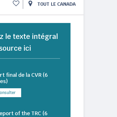
TOUT LE CANADA
z le texte intégral
source ici
t final de la CVR (6
es)
onsulter
report of the TRC (6