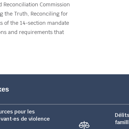
nd Reconciliation Commission
g the Truth, Reconciling for
ts of the 14-section mandate
tions and requirements that
xes
urces pour les
Délit
ivant·es de violence
famil