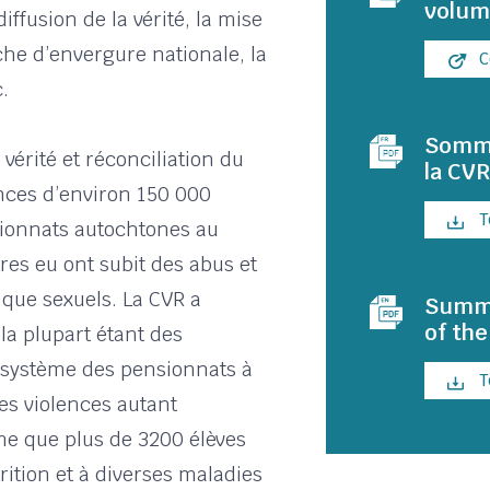
volum
diffusion de la vérité, la mise
he d’envergure nationale, la
C
.
Somma
vérité et réconciliation du
la CV
ces d’environ 150 000
T
sionnats autochtones au
es eu ont subit des abus et
 que sexuels. La CVR a
Summa
of th
la plupart étant des
 système des pensionnats à
T
des violences autant
me que plus de 3200 élèves
rition et à diverses maladies