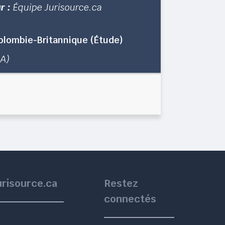
r :
Équipe Jurisource.ca
 Colombie-Britannique (Étude)
1A)
urisource.ca
Restez
connectés