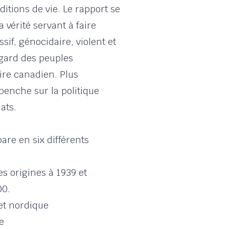
tions de vie. Le rapport se
vérité servant à faire
sif, génocidaire, violent et
égard des peuples
ire canadien. Plus
penche sur la politique
ats.
pare en six différents
es origines à 1939 et
00.
et nordique
e