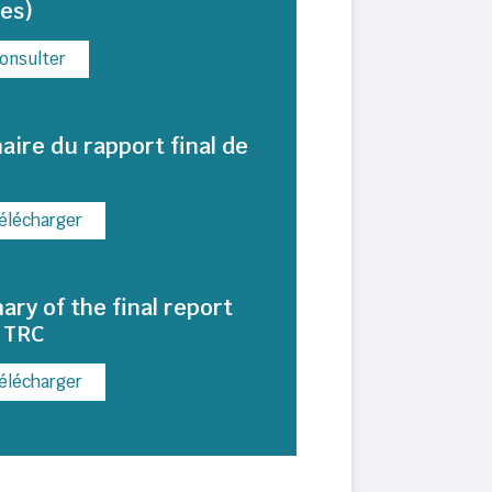
es)
onsulter
ire du rapport final de
R
élécharger
ry of the final report
e TRC
élécharger