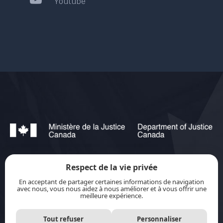
Youtube
Respect de la vie privée
jurisource.ca est financé par le ministère de la
En acceptant de partager certaines informations de navigation
Justice du Canada dans le cadre du
Plan
avec nous, vous nous aidez à nous améliorer et à vous offrir une
meilleure expérience.
d’action pour les langues officielles 2023-2028 :
Protection-promotion-collaboration.
Tout refuser
Personnaliser