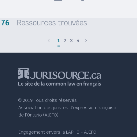
76
Ressources trouvées
1
2
3
4
© 2019 Tous droits réservés
Association des juristes d’expression française
de l’Ontario (AJEFO)
Engagement envers la LAPHO - AJEFO