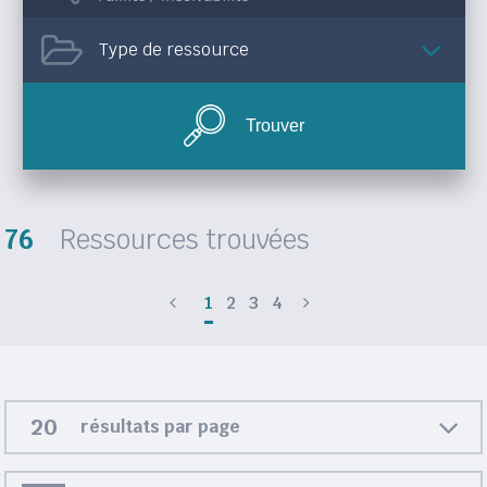
Type de ressource
Trouver
76
Ressources trouvées
1
2
3
4
résultats par page