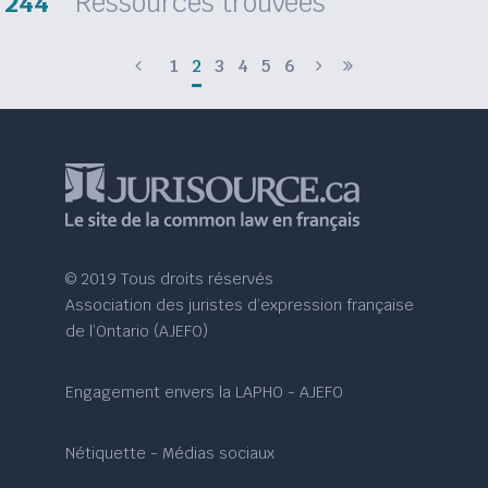
244
Ressources trouvées
1
2
3
4
5
6
© 2019 Tous droits réservés
Association des juristes d’expression française
de l’Ontario (AJEFO)
Engagement envers la LAPHO - AJEFO
Nétiquette - Médias sociaux