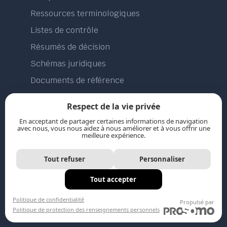
Ressources terminologiques
Listes de contrôle
Résumés de décision
Schémas juridiques
Documents de référence
Jurisprudence
Respect de la vie privée
Législations annotées
En acceptant de partager certaines informations de navigation
avec nous, vous nous aidez à nous améliorer et à vous offrir une
Formations
meilleure expérience.
Blogue
Tout refuser
Personnaliser
Tout accepter
jurisource.ca
Politique de confidentialité
Propulsé par
Politique de protection des renseignements personnels