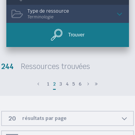
Type de ressource
Terminologie
Trouver
244
Ressources trouvées
1
2
3
4
5
6
résultats par page