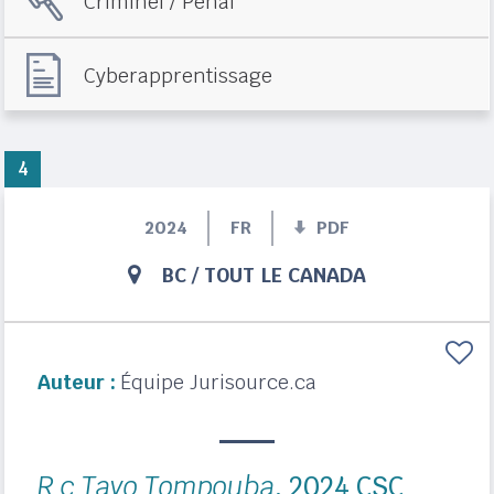
Criminel / Pénal
Cyberapprentissage
4
2024
FR
PDF
BC
/
TOUT LE CANADA
Auteur :
Équipe Jurisource.ca
R c Tayo Tompouba
, 2024 CSC