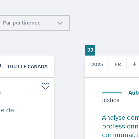
Par pertinence
22
2025
FR
TOUT LE CANADA
a
Aut
justice
le de
Analyse dé
professionne
communauté