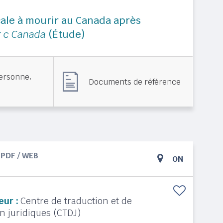
cale à mourir au Canada après
r c Canada
(Étude)
,
personne
Documents de référence
PDF / WEB
ON
eur :
Centre de traduction et de
 juridiques (CTDJ)