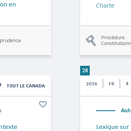
ion en
Charte
,
Procédure
sprudence
Constitutionn
28
2026
FR
TOUT LE CANADA
a
Aut
ntexte
Lexique sur