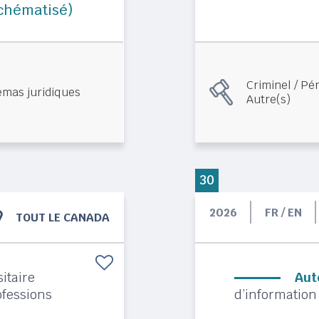
Schématisé)
Criminel / Pé
mas juridiques
Autre(s)
30
2026
FR / EN
TOUT LE CANADA
sitaire
Aut
fessions
d’information