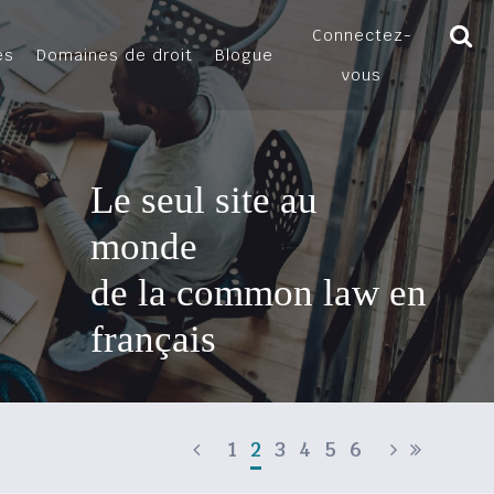
Connectez-
es
Domaines de droit
Blogue
vous
Le seul site au
monde
de la common law en
français
1
2
3
4
5
6