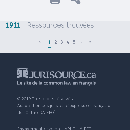
1911
Ressources trouvées
1
2
3
4
5
© 2019 Tous droits réservés
Association des juristes d’expression française
de l’Ontario (AJEFO)
Engagement envers la LAPHO - AJEFO