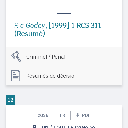
R c Godoy
, [1999] 1 RCS 311
(Résumé)
Criminel / Pénal
Résumés de décision
12
2026
FR
PDF
ON
/
TOUT LE CANADA